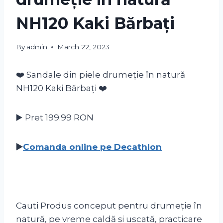
NH120 Kaki Bărbați
By
admin
March 22, 2023
❤️ Sandale din piele drumeție în natură
NH120 Kaki Bărbați ❤️
▶️ Pret 199.99
RON
▶️
Comanda online pe Decathlon
Cauti Produs conceput pentru drumeție în
natură, pe vreme caldă și uscată, practicare