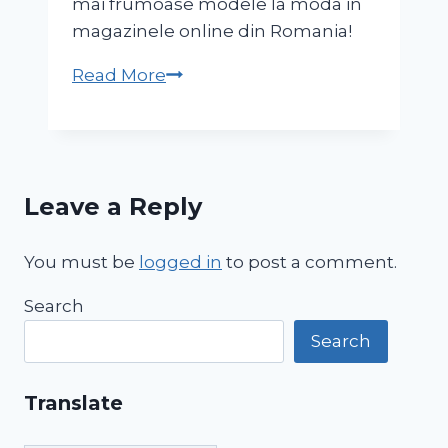
mai frumoase modele la moda in
magazinele online din Romania!
Sandale
Read More
Drumeţie
în
natură
NH110
Leave a Reply
Gri
Bărbaţi
You must be
logged in
to post a comment.
Search
Search
Translate