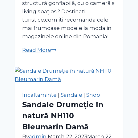
structură gonflabilă, cu o cameră și
living spațios.? Destinatii-
turistice.com iti recomanda cele
mai frumoase modele la moda in
magazinele online din Romania!
Cort
Read More
cu
structură
gonflabilă
AIR
SECONDS
Incaltaminte
|
Sandale
|
Shop
4.1
Sandale Drumeție în
Fresh&Black
natură NH110
4
Persoane
Bleumarin Damă
1
By
admin
March 22, 2023
March 22,