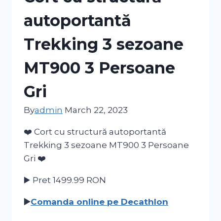
autoportantă
Trekking 3 sezoane
MT900 3 Persoane
Gri
By
admin
March 22, 2023
❤️ Cort cu structură autoportantă
Trekking 3 sezoane MT900 3 Persoane
Gri ❤️
▶️ Pret 1499.99
RON
▶️
Comanda online pe Decathlon