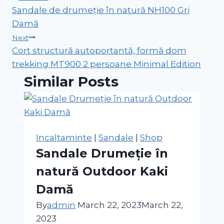
Sandale de drumeție în natură NH100 Gri
navigation
Damă
Next
Cort structură autoportantă, formă dom
trekking MT900 2 persoane Minimal Edition
Similar Posts
Incaltaminte
|
Sandale
|
Shop
Sandale Drumeție în
natură Outdoor Kaki
Damă
By
admin
March 22, 2023
March 22,
2023