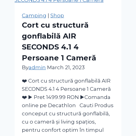
NH110
Bleumarin
Camping
|
Shop
Damă
Cort cu structură
gonflabilă AIR
SECONDS 4.1 4
Persoane 1 Cameră
By
admin
March 21, 2023
❤️ Cort cu structură gonflabilă AIR
SECONDS 4.1 4 Persoane 1 Cameră
❤️ ▶️ Pret 1499.99 RON ▶️Comanda
online pe Decathlon Cauti Produs
conceput cu structură gonflabilă,
cu o cameră și living spațios,
pentru confort optim în timpul