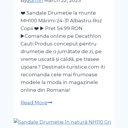
By
admin
March 22, 2023
❤️ Sandale Drumeție la munte
MH100 Mărimi 24-31 Albastru-Roz
Copii ❤️ ▶️ Pret 54.99 RON
▶️Comanda online pe Decathlon
Cauti Produs conceput pentru
drumeție de o jumătate de zi, pe
vreme uscată și caldă, pe trasee
ușoare.? Destinatii-turistice.com iti
recomanda cele mai frumoase
modele la moda in magazinele
online din Romania!
Sandale
Read More
Drumeție
la
munte