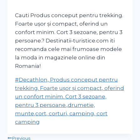
Cauti Produs conceput pentru trekking.
Foarte ușor și compact, oferind un
confort minim. Cort 3 sezoane, pentru 3
persoane.? Destinatii-turistice.com iti
recomanda cele mai frumoase modele
la moda in magazinele online din
Romania!
Post
#
Decathlon, Produs conceput pentru
Tags:
trekking. Foarte ușor și compact, oferind
un confort minim. Cort 3 sezoane,
pentru 3 persoane.,drumetie,
munte,cort, corturi, camping, cort
camping
Post
Previous