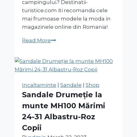
campingului.? Destinatii-
turistice.com iti recomanda cele
mai frumoase modele la moda in
magazinele online din Romania!
Cort
Read More
cu
structură
gonflabilă
AIR
SECONDS
Incaltaminte
|
Sandale
|
Shop
4.1
Sandale Drumeție la
4
munte MH100 Mărimi
Persoane
1
24-31 Albastru-Roz
Cameră
Copii