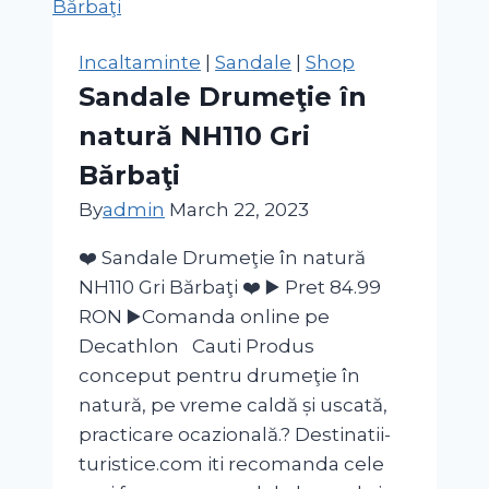
MH100
Mărimi
Incaltaminte
|
Sandale
|
Shop
24-
Sandale Drumeţie în
31
natură NH110 Gri
Albastru-
Roz
Bărbaţi
Copii
By
admin
March 22, 2023
❤️ Sandale Drumeţie în natură
NH110 Gri Bărbaţi ❤️ ▶️ Pret 84.99
RON ▶️Comanda online pe
Decathlon Cauti Produs
conceput pentru drumeţie în
natură, pe vreme caldă și uscată,
practicare ocazională.? Destinatii-
turistice.com iti recomanda cele