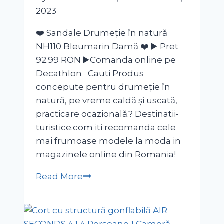
Cameră
2023
❤️ Sandale Drumeție în natură
NH110 Bleumarin Damă ❤️ ▶️ Pret
92.99 RON ▶️Comanda online pe
Decathlon Cauti Produs
concepute pentru drumeție în
natură, pe vreme caldă și uscată,
practicare ocazională.? Destinatii-
turistice.com iti recomanda cele
mai frumoase modele la moda in
magazinele online din Romania!
Sandale
Read More
Drumeție
în
natură