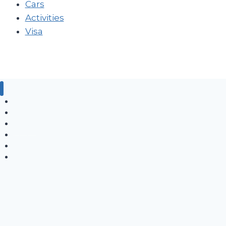
Cars
Activities
Visa
Blog
Flights
Hotels
Cars
Activities
Visa