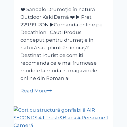
❤️ Sandale Drumeție în natură
Outdoor Kaki Damă ❤️ ▶️ Pret
229.99 RON ▶️Comanda online pe
Decathlon Cauti Produs
conceput pentru drumeție în
natură sau plimbări în oraș.?
Destinatii-turistice.com iti
recomanda cele mai frumoase
modele la moda in magazinele
online din Romania!
Sandale
Read More
Drumeție
în
natură
Outdoor