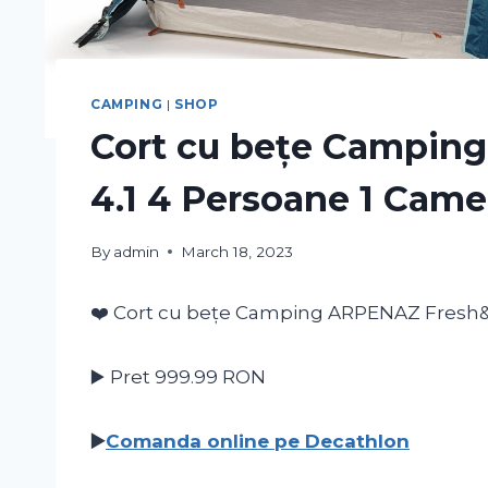
CAMPING
|
SHOP
Cort cu bețe Campin
4.1 4 Persoane 1 Came
By
admin
March 18, 2023
❤️ Cort cu bețe Camping ARPENAZ Fresh&B
▶️ Pret 999.99
RON
▶️
Comanda online pe Decathlon