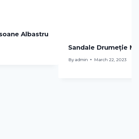
soane Albastru
Sandale Drumeție MH
By
admin
March 22, 2023