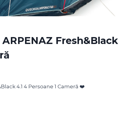
g ARPENAZ Fresh&Black
ră
lack 4.1 4 Persoane 1 Cameră ❤️