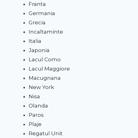
Franta
Germania
Grecia
Incaltaminte
Italia
120 Mărimi 28 – 39 Negru Copii
Japonia
Lacul Como
Lacul Maggiore
Macugnana
Sand
New York
By
adm
Nisa
Olanda
Paros
Plaje
Regatul Unit