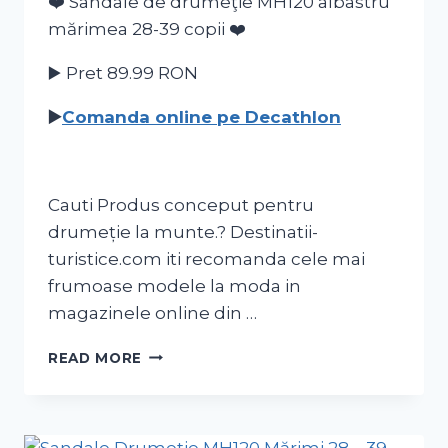
❤️ Sandale de drumeţie MH120 albastru
mărimea 28-39 copii ❤️
▶️ Pret 89.99
RON
▶️
Comanda online pe Decathlon
Cauti Produs conceput pentru
drumeție la munte.? Destinatii-
turistice.com iti recomanda cele mai
frumoase modele la moda in
magazinele online din …
READ MORE