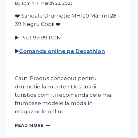
By
admin
March 22, 2023
❤️ Sandale Drumeție MH120 Mărimi 28 –
39 Negru Copii ❤️
▶️ Pret 99.99
RON
▶️
Comanda online pe Decathlon
Cauti Produs conceput pentru
drumeție la munte.? Destinatii-
turistice.com iti recomanda cele mai
frumoase modele la moda in
magazinele online …
READ MORE