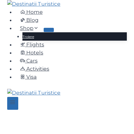
Home
Blog
Shop
Trolere
Flights
Hotels
Cars
Activities
Visa