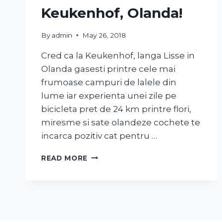
Keukenhof, Olanda!
By
admin
May 26, 2018
Cred ca la Keukenhof, langa Lisse in
Olanda gasesti printre cele mai
frumoase campuri de lalele din
lume iar experienta unei zile pe
bicicleta pret de 24 km printre flori,
miresme si sate olandeze cochete te
incarca pozitiv cat pentru …
READ MORE